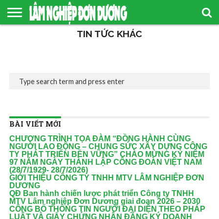
TIN TỨC KHÁC
TRANG
CHỦ
GIỚI
TIN
TÀI
QUẢN
CÔNG
THIỆU
TỨC
LIỆU
LÝ
BỐ
– SỰ
RỪNG
THÔNG
KIỆN
BỀN
TIN
VỮNG
DOANH
THEO
NGHIỆP
TIÊU
CHUẨN
FSC
BÀI VIẾT MỚI
CHƯƠNG TRÌNH TỌA ĐÀM “ĐỒNG HÀNH CÙNG
NGƯỜI LAO ĐỘNG – CHUNG SỨC XÂY DỰNG CÔNG
TY PHÁT TRIỂN BỀN VỮNG” CHÀO MỪNG KỶ NIỆM
97 NĂM NGÀY THÀNH LẬP CÔNG ĐOÀN VIỆT NAM
(28/7/1929- 28/7/2026)
GIỚI THIỆU CÔNG TY TNHH MTV LÂM NGHIỆP ĐƠN
DƯƠNG
QĐ Ban hành chiến lược phát triển Công ty TNHH
MTV Lâm nghiệp Đơn Dương giai đoạn 2026 – 2030
CÔNG BỐ THÔNG TIN NGƯỜI ĐẠI DIỆN THEO PHÁP
LUẬT VÀ GIẤY CHỨNG NHẬN ĐĂNG KÝ DOANH