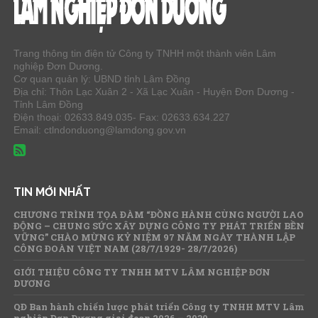
Trang thông tin điện tử Công ty TNHH một thành viên Lâm
nghiệp Đơn Dương.
Cơ quan quản lý: UBND tỉnh Lâm Đồng
Địa chỉ: Thôn Lạc Xuân 2 - Xã Lạc Xuân - Huyện Đơn Dương -
Tỉnh Lâm Đồng
Điện thoại: 02633.849.035- Fax: 02633.634.227
Email: ctlndonduong@lamdong.gov.vn
TIN MỚI NHẤT
CHƯƠNG TRÌNH TỌA ĐÀM “ĐỒNG HÀNH CÙNG NGƯỜI LAO
ĐỘNG – CHUNG SỨC XÂY DỰNG CÔNG TY PHÁT TRIỂN BỀN
VỮNG” CHÀO MỪNG KỶ NIỆM 97 NĂM NGÀY THÀNH LẬP
CÔNG ĐOÀN VIỆT NAM (28/7/1929- 28/7/2026)
GIỚI THIỆU CÔNG TY TNHH MTV LÂM NGHIỆP ĐƠN
DƯƠNG
QĐ Ban hành chiến lược phát triển Công ty TNHH MTV Lâm