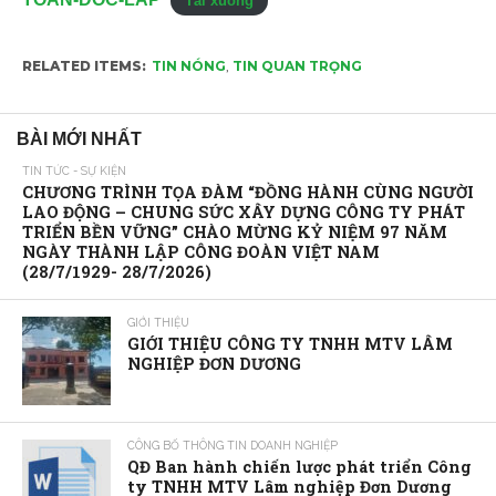
Tải xuống
RELATED ITEMS:
TIN NÓNG
,
TIN QUAN TRỌNG
BÀI MỚI NHẤT
TIN TỨC - SỰ KIỆN
CHƯƠNG TRÌNH TỌA ĐÀM “ĐỒNG HÀNH CÙNG NGƯỜI
LAO ĐỘNG – CHUNG SỨC XÂY DỰNG CÔNG TY PHÁT
TRIỂN BỀN VỮNG” CHÀO MỪNG KỶ NIỆM 97 NĂM
NGÀY THÀNH LẬP CÔNG ĐOÀN VIỆT NAM
(28/7/1929- 28/7/2026)
GIỚI THIỆU
GIỚI THIỆU CÔNG TY TNHH MTV LÂM
NGHIỆP ĐƠN DƯƠNG
CÔNG BỐ THÔNG TIN DOANH NGHIỆP
QĐ Ban hành chiến lược phát triển Công
ty TNHH MTV Lâm nghiệp Đơn Dương