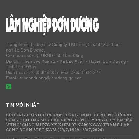
Trang thông tin điện tử Công ty TNHH một thành viên Lâm
nghiệp Đơn Dương.
Cơ quan quản lý: UBND tỉnh Lâm Đồng
Địa chỉ: Thôn Lạc Xuân 2 - Xã Lạc Xuân - Huyện Đơn Dương -
Tỉnh Lâm Đồng
Điện thoại: 02633.849.035- Fax: 02633.634.227
Email: ctlndonduong@lamdong.gov.vn
TIN MỚI NHẤT
CHƯƠNG TRÌNH TỌA ĐÀM “ĐỒNG HÀNH CÙNG NGƯỜI LAO
ĐỘNG – CHUNG SỨC XÂY DỰNG CÔNG TY PHÁT TRIỂN BỀN
VỮNG” CHÀO MỪNG KỶ NIỆM 97 NĂM NGÀY THÀNH LẬP
CÔNG ĐOÀN VIỆT NAM (28/7/1929- 28/7/2026)