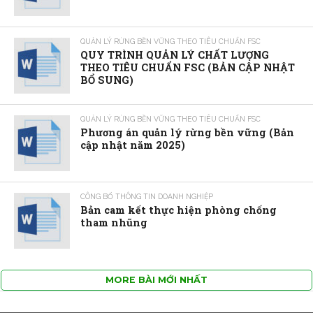
QUẢN LÝ RỪNG BỀN VỮNG THEO TIÊU CHUẨN FSC
QUY TRÌNH QUẢN LÝ CHẤT LƯỢNG
THEO TIÊU CHUẨN FSC (BẢN CẬP NHẬT
BỔ SUNG)
QUẢN LÝ RỪNG BỀN VỮNG THEO TIÊU CHUẨN FSC
Phương án quản lý rừng bền vững (Bản
cập nhật năm 2025)
CÔNG BỐ THÔNG TIN DOANH NGHIỆP
Bản cam kết thực hiện phòng chống
tham nhũng
MORE BÀI MỚI NHẤT