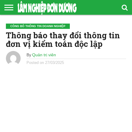
TRANG
CHỦ
GIỚI
TIN
TÀI
QUẢN
CÔNG
CÔNG BỐ THÔNG TIN DOANH NGHIỆP
THIỆU
TỨC
LIỆU
LÝ
BỐ
Thông báo thay đổi thông tin
– SỰ
RỪNG
THÔNG
KIỆN
BỀN
TIN
đơn vị kiểm toán độc lập
VỮNG
DOANH
THEO
NGHIỆP
TIÊU
CHUẨN
By
Quản trị viên
FSC
Posted on
27/03/2025