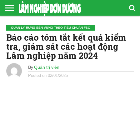
TRANG
CHỦ
GIỚI
TIN
TÀI
QUẢN
CÔNG
QUẢN LÝ RỪNG BỀN VỮNG THEO TIÊU CHUẨN FSC
THIỆU
TỨC
LIỆU
LÝ
BỐ
Báo cáo tóm tắt kết quả kiểm
– SỰ
RỪNG
THÔNG
KIỆN
BỀN
TIN
tra, giám sát các hoạt động
VỮNG
DOANH
THEO
NGHIỆP
TIÊU
Lâm nghiệp năm 2024
CHUẨN
FSC
By
Quản trị viên
Posted on
02/01/2025