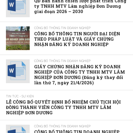
QĐ Ban hành chiến lược phát triển Công
ty TNHH MTV Lâm nghiệp Đơn Dương
giai đoạn 2026 – 2030
CÔNG BỐ THÔNG TIN DOANH NGHIỆP
CÔNG BỐ THÔNG TIN NGƯỜI ĐẠI DIỆN
THEO PHÁP LUẬT VÀ GIẤY CHỨNG
NHẬN ĐĂNG KÝ DOANH NGHIỆP
CÔNG BỐ THÔNG TIN DOANH NGHIỆP
GIẤY CHỨNG NHẬN ĐĂNG KÝ DOANH
NGHIỆP CỦA CÔNG TY TNHH MTV LÂM
NGHIỆP ĐƠN DƯƠNG (Đăng ký thay đổi
lần thứ 7, ngày 21/4/2026)
TIN TỨC - SỰ KIỆN
LỄ CÔNG BỐ QUYẾT ĐỊNH BỔ NHIỆM CHỦ TỊCH HỘI
ĐỒNG THÀNH VIÊN CÔNG TY TNHH MTV LÂM
NGHIỆP ĐƠN DƯƠNG
CÔNG BỐ THÔNG TIN DOANH NGHIỆP
CÔNG BỐ THÔNG TIN DOANH NGHIỆP