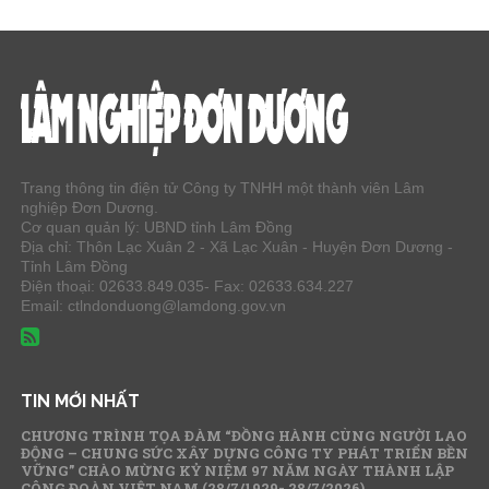
Trang thông tin điện tử Công ty TNHH một thành viên Lâm
nghiệp Đơn Dương.
Cơ quan quản lý: UBND tỉnh Lâm Đồng
Địa chỉ: Thôn Lạc Xuân 2 - Xã Lạc Xuân - Huyện Đơn Dương -
Tỉnh Lâm Đồng
Điện thoại: 02633.849.035- Fax: 02633.634.227
Email: ctlndonduong@lamdong.gov.vn
TIN MỚI NHẤT
CHƯƠNG TRÌNH TỌA ĐÀM “ĐỒNG HÀNH CÙNG NGƯỜI LAO
ĐỘNG – CHUNG SỨC XÂY DỰNG CÔNG TY PHÁT TRIỂN BỀN
VỮNG” CHÀO MỪNG KỶ NIỆM 97 NĂM NGÀY THÀNH LẬP
CÔNG ĐOÀN VIỆT NAM (28/7/1929- 28/7/2026)