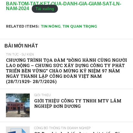
BAN-TOM-TAT-KET-QUA-DANH-GIA-GIAM-SAT-LN-
NAM-2024
Tải xuống
RELATED ITEMS:
TIN NÓNG
,
TIN QUAN TRỌNG
BÀI MỚI NHẤT
TIN TỨC - SỰ KIỆN
CHƯƠNG TRÌNH TỌA ĐÀM “ĐỒNG HÀNH CÙNG NGƯỜI
LAO ĐỘNG – CHUNG SỨC XÂY DỰNG CÔNG TY PHÁT
TRIỂN BỀN VỮNG” CHÀO MỪNG KỶ NIỆM 97 NĂM
NGÀY THÀNH LẬP CÔNG ĐOÀN VIỆT NAM
(28/7/1929- 28/7/2026)
GIỚI THIỆU
GIỚI THIỆU CÔNG TY TNHH MTV LÂM
NGHIỆP ĐƠN DƯƠNG
CÔNG BỐ THÔNG TIN DOANH NGHIỆP