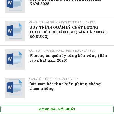
NĂM 2025
QUẢN LÝ RỪNG BỀN VỮNG THEO TIÊU CHUẨN FSC
QUY TRÌNH QUẢN LÝ CHẤT LƯỢNG
THEO TIÊU CHUẨN FSC (BẢN CẬP NHẬT
BỔ SUNG)
QUẢN LÝ RỪNG BỀN VỮNG THEO TIÊU CHUẨN FSC
Phương án quản lý rừng bền vững (Bản
cập nhật năm 2025)
CÔNG BỐ THÔNG TIN DOANH NGHIỆP
Bản cam kết thực hiện phòng chống
tham nhũng
MORE BÀI MỚI NHẤT